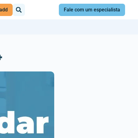
add
Fale com um especialista
4