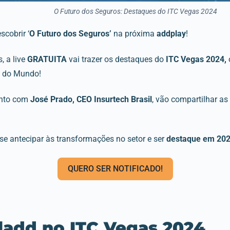
O Futuro dos Seguros: Destaques do ITC Vegas 2024
scobrir ‘
O Futuro dos Seguros’
na próxima
addplay
!
, a live
GRATUITA
vai trazer os destaques do
ITC Vegas 2024,
s do Mundo!
unto com
José Prado, CEO Insurtech Brasil
, vão compartilhar as
se antecipar às transformações no setor e ser
destaque em 20
QUERO SER NOTIFICADO!
|add no ITC Vegas 2024