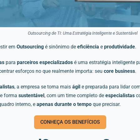
Outsourcing de TI: Uma Estratégia Inteligente e Sustentável
estir em
Outsourcing
é sinônimo de
eficiência
e
produtividade
.
as
para
parceiros especializados
é uma estratégia inteligente
entrar esforços no que realmente importa: seu
core business
.
alistas
, a empresa se torna mais
ágil
e preparada para lidar co
de forma
sustentável
, com um time completo de
especialistas
co
quadro interno, e
apenas durante o tempo
que precisar.
CONHEÇA OS BENEFÍCIOS