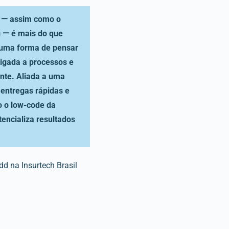
n ꟷ assim como o
g ꟷ é mais do que
 uma forma de pensar
 ligada a processos e
ente. Aliada a uma
 entregas rápidas e
o o low-code da
encializa resultados
d na Insurtech Brasil