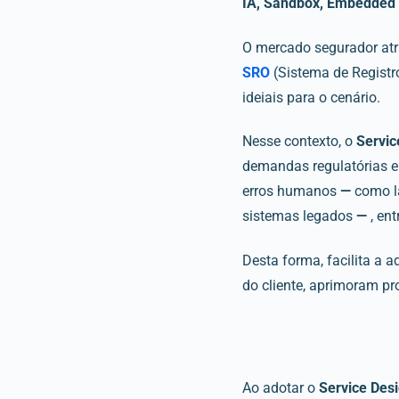
IA, Sandbox, Embedded 
O mercado segurador at
SRO
(Sistema de Registr
ideiais para o cenário.
Nesse contexto, o
Servic
demandas regulatórias e 
erros humanos
—
como l
sistemas legados
—
, ent
Desta forma, facilita a
do cliente, aprimoram p
Ao adotar o
Service Des