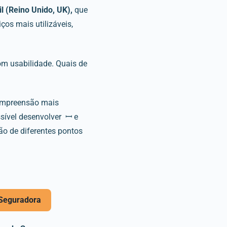
l (Reino Unido, UK),
que
ços mais utilizáveis,
com usabilidade. Quais de
compreensão mais
ssível desenvolver ꟷ e
ão de diferentes pontos
 Seguradora