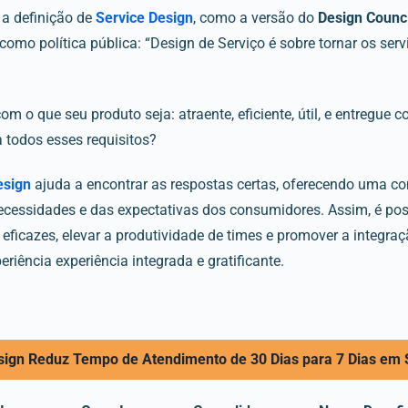
 a definição de
Service Design
, como a versão do
Design Counci
 como política pública: “Design de Serviço é sobre tornar os servi
m o que seu produto seja: atraente, eficiente, útil, e entregue 
 todos esses requisitos?
esign
ajuda a encontrar as respostas certas, oferecendo uma 
necessidades e das expectativas dos consumidores. Assim, é po
eficazes, elevar a produtividade de times e promover a integraç
riência experiência integrada e gratificante.
sign Reduz Tempo de Atendimento de 30 Dias para 7 Dias em