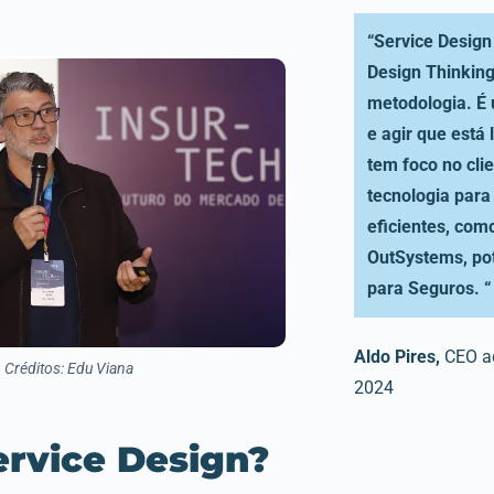
“Service Desig
Design Thinkin
metodologia. É
e agir que está
tem foco no cli
tecnologia para
eficientes, com
OutSystems, pot
para Seguros. “
Aldo Pires,
CEO ad
Créditos: Edu Viana
2024
ervice Design?