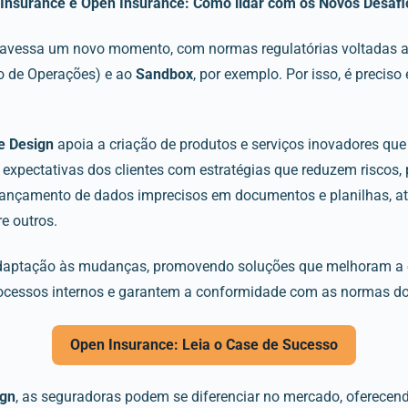
Insurance e Open Insurance: Como lidar com os Novos Desafi
ravessa um novo momento, com normas regulatórias voltadas 
o de Operações) e ao
Sandbox
, por exemplo. Por isso, é preciso
e Design
apoia a criação de produtos e serviços inovadores qu
expectativas dos clientes com estratégias que reduzem riscos, 
ançamento de dados imprecisos em documentos e planilhas, at
re outros.
 adaptação às mudanças, promovendo soluções que melhoram a e
rocessos internos e garantem a conformidade com as normas do 
Open Insurance: Leia o Case de Sucesso
ign
, as seguradoras podem se diferenciar no mercado, oferecen