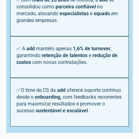
consolidou como
parceira confiável
no
mercado, alocando
especialistas
e
squads
em
grandes empresas.
✅ A
add
mantém apenas
1,6% de turnover
,
garantindo
reten
ção de
talentos
e
redu
ção de
custos
com novas contratações.
✅O time de CS da
add
oferece suporte contínuo
desde o
onboarding,
com feedbacks recorrentes
para maximizar resultados e promover o
sucesso
sustentável e escalável
.