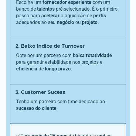
Escolha um
fornecedor
experiente
com um
banco de
talentos
pré-selecionado. É o primeiro
passo para
acelerar
a aquisição de
perfis
adequados ao seu
negócio
ou
projeto.
2. Baixo índice de Turnover
Opte por um parceiro com
baixa rotatividade
para garantir estabilidade nos projetos e
eficiência
de
longo
prazo
.
3. Customer Sucess
Tenha um parceiro com time dedicado ao
sucesso do cliente
,
✅Com
mais de 26 anos
de história, a
add
se