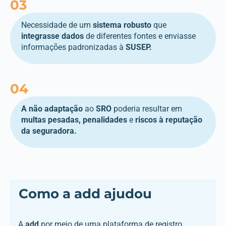
03
Necessidade de um
sistema
robusto
que
integrasse
dados
de diferentes fontes e enviasse
informações padronizadas à
SUSEP.
04
A
não
adaptação
ao
SRO
poderia resultar em
multas
pesadas
,
penalidades
e
riscos
à
reputação
da
seguradora
.
Como a add ajudou
A
add
por meio de uma plataforma de registro