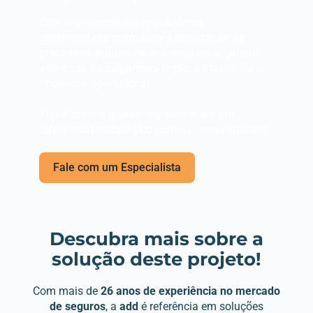
Com experiência em
regulatórios
,
conformidade normativa
e
otimização de
processos
, ajudamos sua empresa a garantir
aderência às
exigências legais
e maximizar a
e
ficiência operacional
.
Transforme a gestão regulatória em um
diferencial estratégico
com a nossa expertise!
Fale com um Especialista
Descubra mais sobre a
solução deste projeto!
Com mais de
26 anos de experiência no mercado
de seguros
, a
add
é referência em soluções