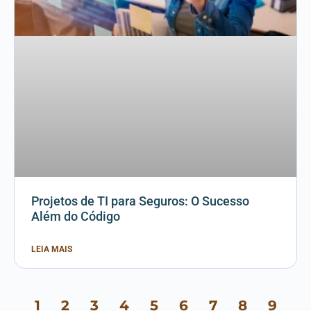
Projetos de TI para Seguros: O Sucesso
Além do Código
LEIA MAIS
1
2
3
4
5
6
7
8
9